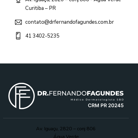
Curitiba – PR
contato@drfernandofagundes.com.br
41 3402-5235
Av. Iguaçu, 2820 – conj 806
Água Verde