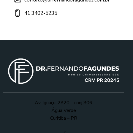
41 3402-5235
Av. Iguaçu, 2820 – conj 806
Água Verde
Curitiba – PR