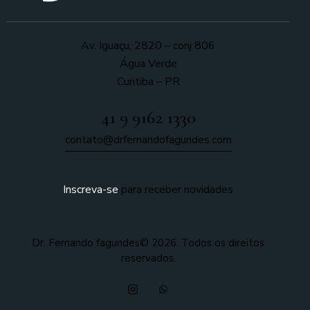
Av. Iguaçu, 2820 – conj 806
Água Verde
Curitiba – PR
41 9 9162 1330
contato@drfernandofagundes.com
Inscreva-se
para receber novidades
Dr. Fernando fagundes© 2026. Todos os direitos
reservados.