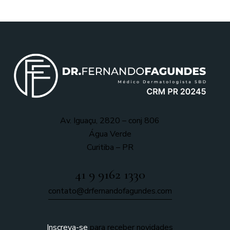
Av. Iguaçu, 2820 – conj 806
Água Verde
Curitiba – PR
41 9 9162 1330
contato@drfernandofagundes.com
Inscreva-se
para receber novidades